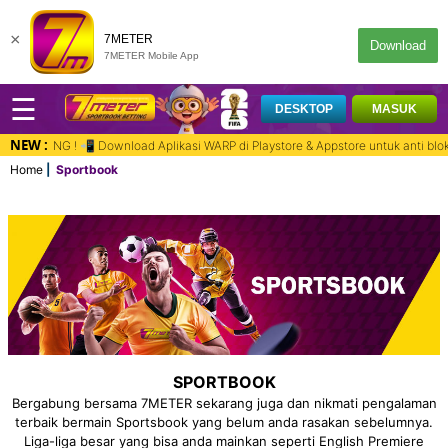
×
7METER
Download
7METER Mobile App
☰
DESKTOP
MASUK
NEW :
RANG ! 📲 Download Aplikasi WARP di Playstore & Appstore untuk anti blokir 
Home
Sportbook
SPORTBOOK
Bergabung bersama 7METER sekarang juga dan nikmati pengalaman
terbaik bermain Sportsbook yang belum anda rasakan sebelumnya.
Liga-liga besar yang bisa anda mainkan seperti English Premiere